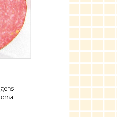
igens
Aroma