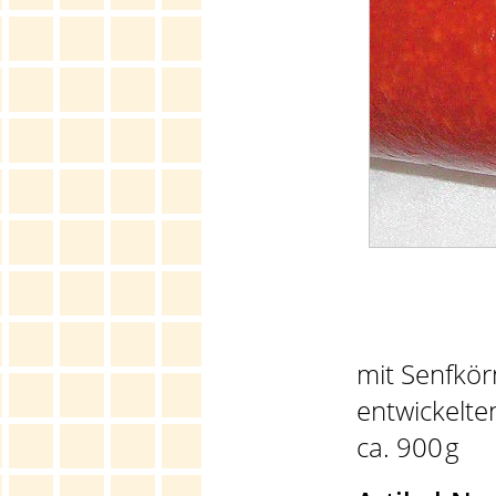
mit Senfkör
entwickelte
ca. 900
g